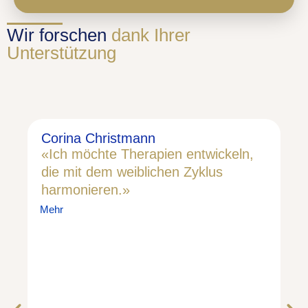
Wir forschen
dank Ihrer
Unterstützung
Corina Christmann
Ma
«Ich möchte Therapien entwickeln,
«I
die mit dem weiblichen Zyklus
ge
harmonieren.»
in
Mehr
Me