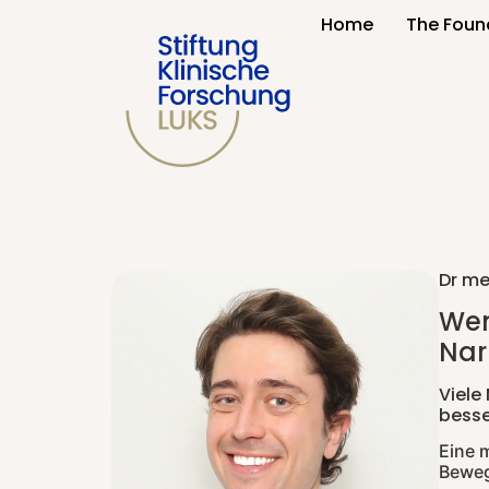
content
Home
The Foun
Dr m
Wen
Nar
Viele
bess
Eine 
Beweg