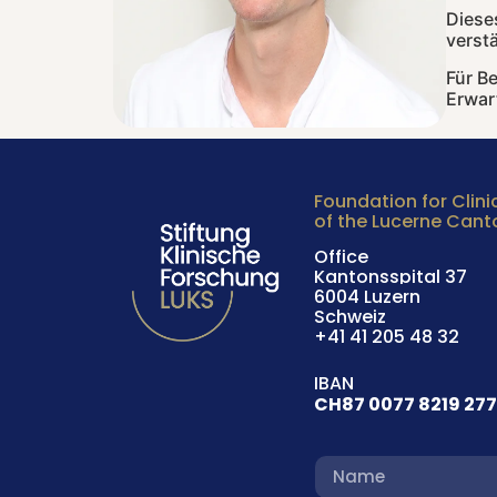
Diese
verst
Für B
Erwar
Foundation for Clini
of the Lucerne Cant
Office
Kantonsspital 37
6004 Luzern
Schweiz
+41 41 205 48 32
IBAN
CH87 0077 8219 277